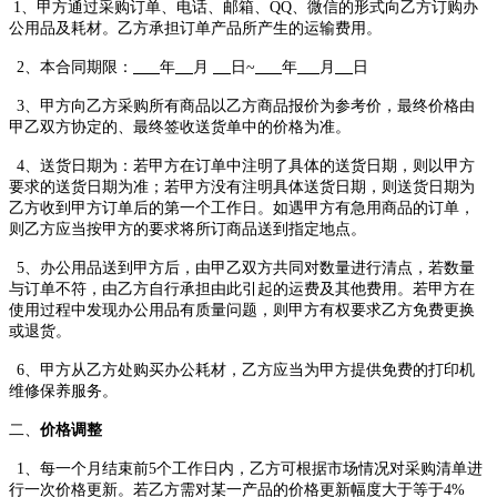
1
、甲方
通过采购订单、电话、邮箱、
QQ
、
微信
的形式
向乙方
订
购
办
公用品及耗材。乙方承担订单产品所产生的运输费用。
2
、本合同期限：
年
月
日
~
年
月
日
3
、甲方向乙方采购所有商品以乙方商品报价为参考价，最终价格由
甲乙双方协定的、
最终
签收送货单中
的
价格为准。
4
、
送货
日期
为
：若
甲方在订单中
注明
了
具体
的送货日期，则
以
甲方
要求
的
送货日期
为准
；
若
甲方没有
注明
具体
送货日期
，则送货日期为
乙方收到甲方订单后的第
一个工作日
。
如遇甲方有急用商品
的
订单，
则
乙方
应当
按甲方的要求
将所订商品送到指定地点。
5
、
办公用品送到甲方后，由甲乙双方共同对数量进行清点
，
若数量
与订单
不符
，由乙方自行
承担
由此
引起
的
运费
及其他费用
。若
甲方在
使用
过程
中
发现
办公用品有质量问题
，则甲方有权要求
乙方
免费
更换
或退货。
6
、甲方从乙方处购买办公耗材，乙方应当为甲方提供免费的打印机
维修保养服务。
二、
价格调整
1
、每一个月结束前
5
个工作日内，乙方可根据市场情况对采购清单进
行一次价格更新。若乙方需
对
某一产品的
价格
更新
幅度
大于等于
4%