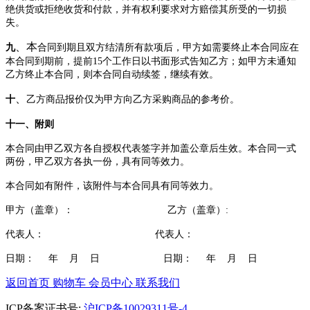
绝供货或拒绝收货
和
付款，并有权利要求对方赔偿其
所受的
一切损
失。
、本
九
合同到期
且
双方结清所有款项后，
甲
方如需要
终止本合同应在
本
合同到期前
，提前
15个工作日以书面形式告知乙方；如甲方未通知
本合同自动
继续有效
乙方终止本合同，则
续签，
。
、
十
乙方商品报价仅为甲方
向
乙方
采购商品的
参考价。
十一
、附则
本合同由甲乙双方各自授权代表签字并加盖公章后生效。本合同一式
两份，甲乙
双方各执一份，
具有
同等
效力
。
本合同如有附件，该附件与本合同具有同等效力。
甲方（盖章）
：
乙方（盖章）
:
代表人
：
代表人：
日期：
年
月
日
日期：
年
月
日
返回首页
购物车
会员中心
联系我们
ICP备案证书号:
沪ICP备10029311号-4