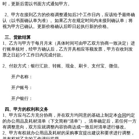
时，更新后需以书面方式通知甲方。
2
、甲方在接到乙方的价格调整通知后
2
个工作日内，应该给予最终确
认（以书面确认单为准）。如果乙方在规定时间内未接到确认单；将
视为甲方已确认。更新价格确认后即日起执行新的价格。
三
、货款结算
1
、
乙方与甲方
于每月
月末
（具体
时间可
由
甲乙双方协商
一致
决定）进
行
账单核对，经
甲方确认后
，
乙方开具
相应等额
发票
，
甲方
在收到发
票之日起
5
个工作日内完成付款。
2
、付款方式：银行汇款、转账、现金、刷卡、支付宝、微信。
开户名称：
开户账号：
开户银行：
四
、甲方的权利和义务
1
、甲方应
与
乙方充分协商，
并在双方均同意的基础上
制定本
合同
约定
的
办公用品及耗材
清单
（下文
简称
“
清单
”
）。
清单
确定后，若
任何一方
有调整意向，
双方应就调整内容协商达成一致后对
清单进行修改。
2
、甲方
有权就办公用品及耗材
的采购
事宜提出
建议和
要求进行
调整，
并有
权
对乙方的工作
进行
监督。