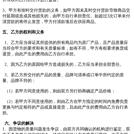
3
、甲方有按时交付货款的义务，如甲方因未及时交付货款导致商品交
付延期或
造成
其他损失
的
，由甲方
自行
承担责任。
如超过
3
次订单未付
清货款的将停止发货，甲方付清款项后在供应商品。
五
、乙方的权利和义务
1
、
乙方
应当
保证
其
所提供的所有商品
均
为原厂产品，
且产品
质量
应
当
符合甲方的要求和有关质量标准，如
有
不符
，
甲方有权
要求
换货或
退货
，由此产生的费用由乙方自行承担。
2
、
因为乙方的原因给甲方
造成
损失
的
，
乙方应当承担
全部责任。
3
、若
乙方所
交付的产品的质量、品牌与清单或订单中
所
约定的
质
量、品牌
不符的：
（
1
）若
甲方同意
使用的
，
则由双方另行协商确定产品价格
；
（
2
）若
甲方不
同意使用的
，
则由乙方在甲方指定的时间内免费负责
更换与约定相符的产品或
直接退货
，
且
由此产生的费用由乙方自行承
担。
六
、争议的解决
1
、因货物的质量问题发生争议，由双方共同确认的机构进行鉴定，双