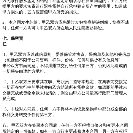
方无条件服从鉴定的结论；经鉴定后确认存在质量问题的，由乙方根
据甲方的要求负责进行退换货并自行承担鉴定所产生的费用，如造成
甲方损失的，乙方应赔偿甲方
所受的
损失。
2
、
本合同发生纠纷，甲乙双方应
先通过友好
协商解决
纠纷
，协商不成
时，任何一方均可向
甲乙双方所在
地人民法院提起诉讼。
七、保密责
任
1
、甲乙双方应以诚信原则、妥善保管本协议、采购单及其他相关信息
（包括但不限于公司资料、样件、价格、任何与供货有关信息等），
未经双方书面同意，不得泄露或交付给任何第三方，否则因此造成的
一切损失由违约方承担。
2
、甲乙双方应要求其在职、离职员工遵守本规定，在离职前交接完
一切正在实行中的手续并向乙方结清所有货物余款，如离职前手续未
交接完成或货物余款未结清的，
则
交由甲方公司最高行政
部门
管理人
员完成。
3
、非经对方同意，任何一方不得将本协议及采购单中部分或全部的
权利义务转交予任何第三方。
、
本
八
甲乙双方
在签署本合同后，
任何一方不得擅自修改和变更
合同
所约定的一切条款，如有一方自行变更或修改本合同，另一方有权拒