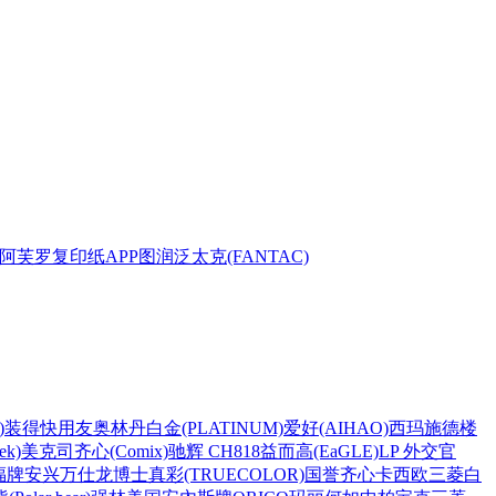
阿芙罗复印纸
APP
图润
泛太克(FANTAC)
)
装得快
用友
奥林丹
白金(PLATINUM)
爱好(AIHAO)
西玛
施德楼
k)
美克司
齐心(Comix)
驰辉 CH818
益而高(EaGLE)
LP 外交官
福牌
安兴
万仕龙
博士
真彩(TRUECOLOR)
国誉
齐心
卡西欧
三菱
白