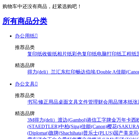
购物车中还没有商品，赶紧选购吧！
所有商品分类
办公用纸

推荐品类
复印纸
收银纸
相片纸
彩色复印纸
电脑打印纸
工程纸
精选品牌
得力(deli）
兰汇东
红印畅
达伯埃/Double A
佳能(Cano
办公文具

推荐品类
书写/修正用品
桌面文具
文件管理
财会用品
簿本纸张
精选品牌
3M
得力(deli）
渡边(Gambol)
港信
工字牌
金万年
卡西欧
(STAEDTLER)
中柏(Sipa)
佳能(Canon)
樱花(SAKURA
(Diplomat)
旗牌(Shachihata)
普乐士(PLUS)
国产
美克司(