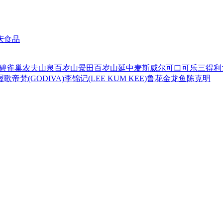
庆食品
碧
雀巢
农夫山泉
百岁山
景田百岁山
延中
麦斯威尔
可口可乐
三得利
喔
歌帝梵(GODIVA)
李锦记(LEE KUM KEE)
鲁花
金龙鱼
陈克明