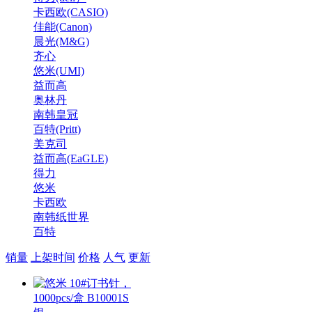
卡西欧(CASIO)
佳能(Canon)
晨光(M&G)
齐心
悠米(UMI)
益而高
奥林丹
南韩皇冠
百特(Pritt)
美克司
益而高(EaGLE)
得力
悠米
卡西欧
南韩纸世界
百特
销量
上架时间
价格
人气
更新