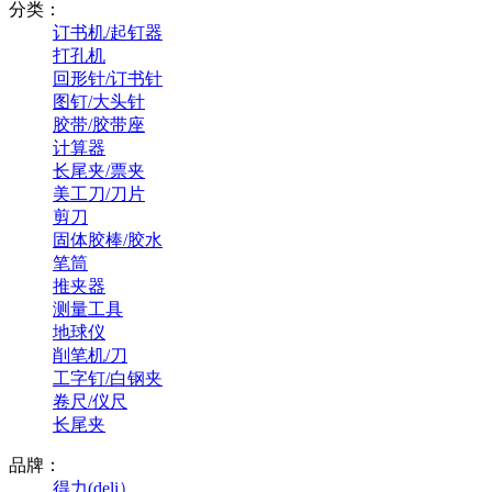
分类：
订书机/起钉器
打孔机
回形针/订书针
图钉/大头针
胶带/胶带座
计算器
长尾夹/票夹
美工刀/刀片
剪刀
固体胶棒/胶水
笔筒
推夹器
测量工具
地球仪
削笔机/刀
工字钉/白钢夹
卷尺/仪尺
长尾夹
品牌：
得力(deli）