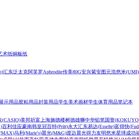
艺术纸
铜板纸
n)
汇东
泛太克
阿芙罗Aphrodite
传美80G
安兴
紫安图
元浩
悠米(UMI)
展示用品
胶粘用品
封装用品
学生美术画材
学生体育用品
笔记本
(CASIO)
美邦祈富
上海
施德楼
树德
雄狮
中华铅笔
国誉(KOKUYO
)
百利佳
应豪
南韩皇冠
百特(Pritt)
永大
汇东
易达(Esselte)
富得快(Fude
MAX)
马利(Marie's)
晨光(M&G)
渡边
晨光
得力
友明
悠米
星球
成功