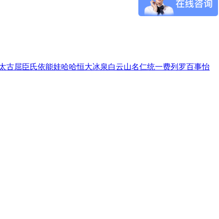
太古
屈臣氏
依能
娃哈哈
恒大冰泉
白云山
名仁
统一
费列罗
百事
怡