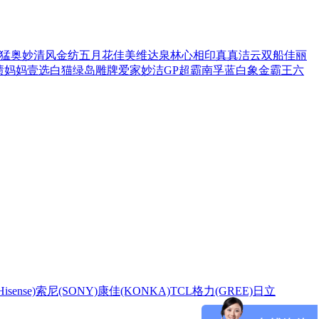
猛
奥妙
清风
金纺
五月花
佳美
维达
泉林
心相印
真真
洁云
双船
佳丽
渍
妈妈壹选
白猫
绿岛
雕牌
爱家
妙洁
GP超霸
南孚
蓝白象
金霸王
六
sense)
索尼(SONY)
康佳(KONKA)
TCL
格力(GREE)
日立