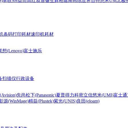
)
卓联
SH
益而高
红双喜
健生
辉柏嘉
南韩纸世界
百特
悠米UM
北极熊(
机条码打印耗材
速印机耗材
联想(Lenovo)
富士施乐
备
扫描仪
行政设备
Avision)
先尚
松下(Panasonic)
夏普
得力
科密
立信
悠米(UMI)
富士通
影源(WinMage)
精益(Plustek)
紫光(UNIS)
良田(eloam)