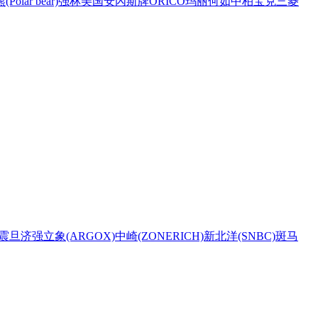
Polar bear)
强林
美国安內斯牌
ORICO
玛丽
何如
中柏
宝克
三菱
震旦
济强
立象(ARGOX)
中崎(ZONERICH)
新北洋(SNBC)
斑马