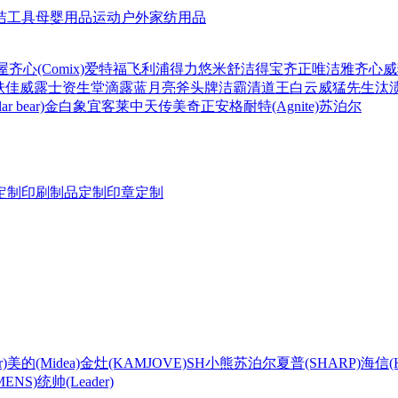
洁工具
母婴用品
运动户外
家纺用品
屋
齐心(Comix)
爱特福
飞利浦
得力
悠米
舒洁
得宝
齐正
唯洁雅
齐心
威
肤佳
威露士
资生堂
滴露
蓝月亮
斧头牌
洁霸
清道王
白云
威猛先生
汰
r bear)
金白象
宜客莱
中天
传美
奇正
安格耐特(Agnite)
苏泊尔
定制
印刷制品定制
印章定制
)
美的(Midea)
金灶(KAMJOVE)
SH
小熊
苏泊尔
夏普(SHARP)
海信(Hi
ENS)
统帅(Leader)