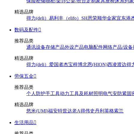
保险柜
储物柜/架
办公桌/班台
定制家具
座椅
床系列
家
精选品牌
得力(deli）
易利丰（elifo）
SH
恩荣
顺华
金家宜
东港
数码及配件

推荐品类
通讯设备
存储产品
外设产品
电脑配件
网络产品/设备
精选品牌
得力(deli）
爱国者
杰宝
梓博
北恩(HION)
西凌
渡边
得
劳保五金

推荐品类
个人防护
手工具
动力工具及耗材
照明
电气
安防
紧固
精选品牌
悠米(UMI)
福安特
世达
老A
得伟
史丹利
英格索兰
生活用品

推荐品类