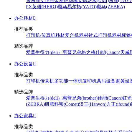
雪
东洋
文正
白金
爱好
华鹰
立信
悠米(UMI)
东洋(TOYO
PX
英雄(HERO)
斑马
易尔拓(YATO)
斑马(ZEBRA)
办公耗材

推荐品类
打印机/传真机耗材
复合机耗材
针式打印机耗材
标签
精选品牌
爱普生
得力(deli）
惠普
兄弟
格之格
佳能(Canon)
天威
办公设备

推荐品类
打印机
传真机
多功能一体机
复印机
条码设备
财务设
精选品牌
爱普生
得力(deli）
惠普
兄弟(brother)
佳能(Canon)
虹光(
(ZEBRA)
研腾
科密(Comet)
汉王(Hanvon)
方正(ifound)
办公家具

推荐品类