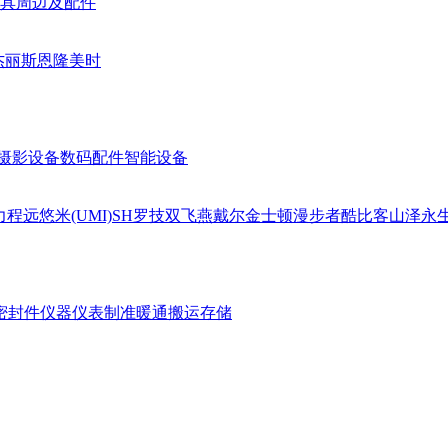
具周边及配件
杰丽斯
恩隆
美时
摄影设备
数码配件
智能设备
力
程远
悠米(UMI)
SH
罗技
双飞燕
戴尔
金士顿
漫步者
酷比客
山泽
永
密封件
仪器仪表
制准暖通
搬运存储