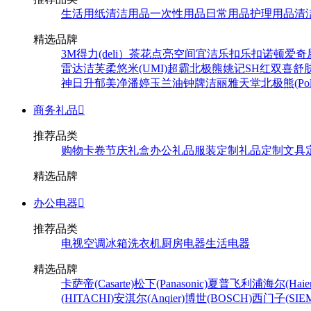
生活用纸
清洁用品
一次性用品
日常用品
护理用品
清
精选品牌
3M
得力(deli）
茶花
点亮空间
宜洁
乐扣乐扣
诺顿
爱奇
雷达
洁芙柔
悠米(UMI)
超霸
北极熊
姚记
SH
红双喜
舒
神
日升
郁美净
潘婷
玉兰油
钟牌
洁丽雅
天堂
北极熊(Pola
商务礼品

推荐品类
购物卡卷
节庆礼盒
办公礼品
服装定制
礼品定制
文具
精选品牌
办公电器

推荐品类
电视
空调
冰箱
洗衣机
厨房电器
生活电器
精选品牌
卡萨帝(Casarte)
松下(Panasonic)
夏普
飞利浦
海尔(Haier
(HITACHI)
安淇尔(Anqier)
博世(BOSCH)
西门子(SIEM